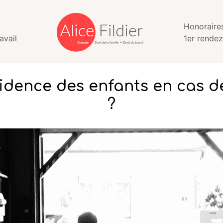
t
Honoraire
avail
1er rende
idence des enfants en cas d
?