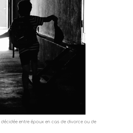
t décidée entre époux en cas de divorce ou de