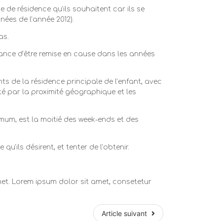
 de résidence qu’ils souhaitent car ils se
nées de l’année 2012).
as.
hance d’être remise en cause dans les années
nts de la résidence principale de l’enfant, avec
cté par la proximité géographique et les
nimum, est la moitié des week-ends et des
u’ils désirent, et tenter de l’obtenir.
et. Lorem ipsum dolor sit amet, consetetur
Article suivant
Article suivant