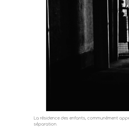
La résidence des enfants, communément appelée
séparation.