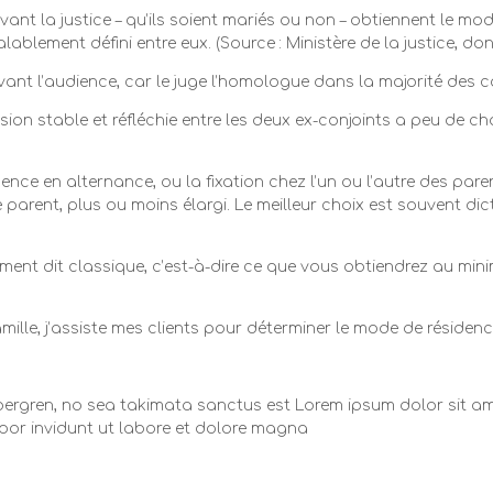
t la justice – qu’ils soient mariés ou non – obtiennent le mode
blement défini entre eux. (Source : Ministère de la justice, don
ant l’audience, car le juge l’homologue dans la majorité des c
ion stable et réfléchie entre les deux ex-conjoints a peu de c
idence en alternance, ou la fixation chez l’un ou l’autre des pare
e parent, plus ou moins élargi. Le meilleur choix est souvent di
gement dit classique, c’est-à-dire ce que vous obtiendrez au mi
lle, j’assiste mes clients pour déterminer le mode de résidence q
bergren, no sea takimata sanctus est Lorem ipsum dolor sit am
por invidunt ut labore et dolore magna