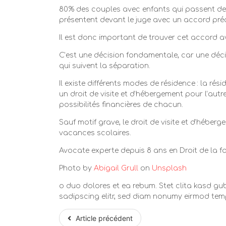
80% des couples avec enfants qui passent devan
présentent devant le juge avec un accord préala
Il est donc important de trouver cet accord av
C’est une décision fondamentale, car une décis
qui suivent la séparation.
Il existe différents modes de résidence : la rés
un droit de visite et d’hébergement pour l’autr
possibilités financières de chacun.
Sauf motif grave, le droit de visite et d’héber
vacances scolaires.
Avocate experte depuis 8 ans en Droit de la fami
Photo by
Abigail Grull
on
Unsplash
o duo dolores et ea rebum. Stet clita kasd gu
sadipscing elitr, sed diam nonumy eirmod tem
Article précédent
Article précédent