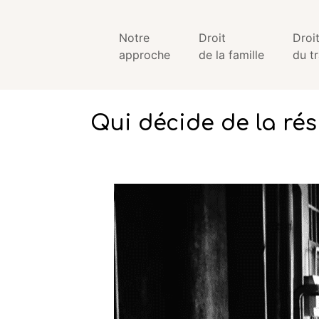
Notre
Droit
Droi
approche
de la famille
du tr
Qui décide de la rés